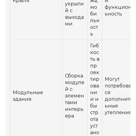
Крыля
жа,
и
укрыти
мо
функциона
й с
би
ьность
выхода
льн
ми
ост
ь
Гиб
кос
ть в
пр
оек
Сборка
тир
Могут
модуле
ова
потребоват
й с
Модульные
ни
ся
элемен
здания
и и
дополните
тами
бы
ьные
интерь
стр
утепления
ера
ота
уст
ано