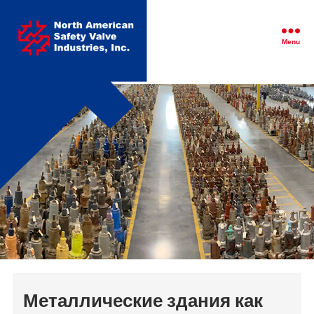
North
American
Safety
Menu
Valve
Industries,
Inc.
Металлические здания как