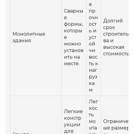
я
Сварны
пр
е
очн
Долгий
формы,
ост
срок
которы
ь и
Монолитные
строительст
е
уст
здания
ва и
можно
ой
высокая
установ
чи
стоимость
ить на
вос
месте.
ть к
наг
руз
ка
м
Лег
кос
Легкие
ть
констр
мо
Ограничен
укции
нта
ые размеры
для