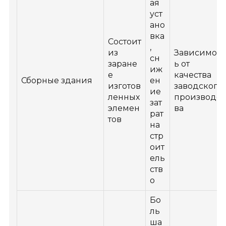
ая
уст
ано
вка
Состоит
,
из
Зависимост
сн
заране
ь от
иж
е
качества
Сборные здания
ен
изготов
заводского
ие
ленных
производст
зат
элемен
ва
рат
тов
на
стр
оит
ель
ств
о
Бо
ль
ша